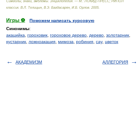
Символы, знаки, эмблемы. Энциклопедия. — М.: ЛОКИД-ПРЕСС; РИПОЛ
классик
.
В.Л. Телицын, В.Э. Багдасарян, И.Б. Орлов
.
2005
.
Игры ⚽
Поможем написать курсовую
Синонимы
:
акацийка
,
гороховик
,
гороховое дерево
,
дерево
,
золотарник
,
кустарник
,
ложноакация
,
мимоза
,
робиния
,
сау
,
цветок
АКАДЕМИЗМ
АЛЛЕГОРИЯ