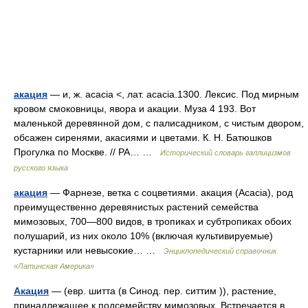
акация
— и, ж. acacia <, лат. acacia.1300. Лексис. Под мирным
кровом смоковницы, явора и акации. Муза 4 193. Вот
маленькой деревянной дом, с палисадником, с чистым двором,
обсажен сиренями, акасиями и цветами. К. Н. Батюшков
Прогулка по Москве. // РА… …
Исторический словарь галлицизмов
русского языка
акация
— Фарнезе, ветка с соцветиями. акация (Acacia), род
преимущественно деревянистых растений семейства
мимозовых, 700—800 видов, в тропиках и субтропиках обоих
полушарий, из них около 10% (включая культивируемые)
кустарники или невысокие… …
Энциклопедический справочник
«Латинская Америка»
Акация
— (евр. шитта (в Синод. пер. ситтим )), растение,
принадлежащее к подсемейству мимозовых. Встречается в