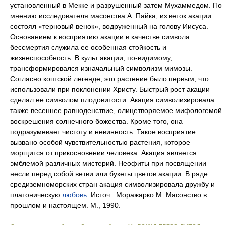
установленный в Мекке и разрушенный затем Мухаммедом. По
мнению исследователя масонства А. Пайка, из веток акации
состоял «терновый венок», водруженный на голову Иисуса.
Основанием к восприятию акации в качестве символа
бессмертия служила ее особенная стойкость и
жизнеспособность. В культ акации, по-видимому,
трансформировался изначальный символизм мимозы.
Согласно коптской легенде, это растение было первым, что
использовали при поклонении Христу. Быстрый рост акации
сделал ее символом плодовитости. Акация символизировала
также весеннее равноденствие, олицетворяемое мифологемой
воскрешения солнечного божества. Кроме того, она
подразумевает чистоту и невинность. Такое восприятие
вызвано особой чувствительностью растения, которое
морщится от прикосновении человека. Акация является
эмблемой различных мистерий. Неофиты при посвящении
несли перед собой ветви или букеты цветов акации. В ряде
средиземноморских стран акация символизировала дружбу и
платоническую
любовь
. Источ.: Моражарко М. Масонство в
прошлом и настоящем. М., 1990.