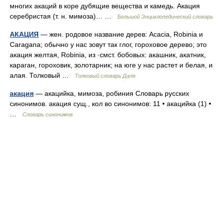
многих акаций в коре дубящие вещества и камедь. Акация
серебристая (т. н. мимоза)… …
Большой Энциклопедический словарь
АКАЦИЯ
— жен. родовое название дерев: Acacia, Robinia и
Caragana; обычно у нас зовут так глог, гороховое дерево; это
акация желтая, Robinia, из ·смст. бобовых: акашник, акатник,
караган, гороховик, золотарник; на юге у нас растет и белая, и
алая. Толковый …
Толковый словарь Даля
акация
— акацийка, мимоза, робиния Словарь русских
синонимов. акация сущ., кол во синонимов: 11 • акацийка (1) •
…
Словарь синонимов